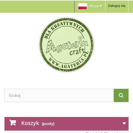
Zaloguj się
Polski
Koszyk
(pusty)