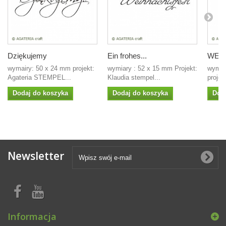
Dziękujemy
Ein frohes...
WESO
wymairy: 50 x 24 mm projekt:
wymiary : 52 x 15 mm Projekt:
wymia
Agateria STEMPEL...
Klaudia stempel...
projekt
Dodaj do koszyka
Dodaj do koszyka
Dod
Newsletter
Informacja