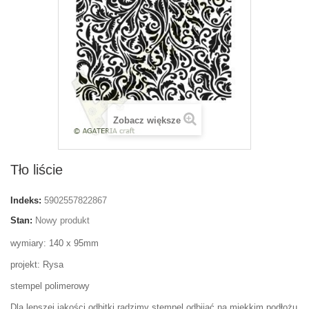
Zobacz większe
Tło liście
Indeks:
5902557822867
Stan:
Nowy produkt
wymiary: 140 x 95mm
projekt: Rysa
stempel polimerowy
Dla lepszej jakości odbitki radzimy stempel odbijać na miekkim podłożu