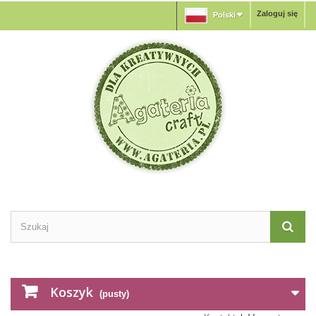
Zaloguj się
Polski
Koszyk
(pusty)