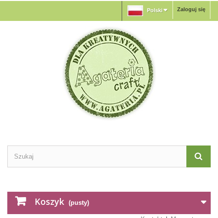
Zaloguj się
Polski
Koszyk
(pusty)