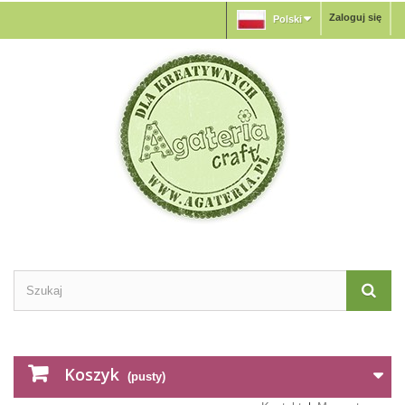
Zaloguj się
Polski
Koszyk
(pusty)