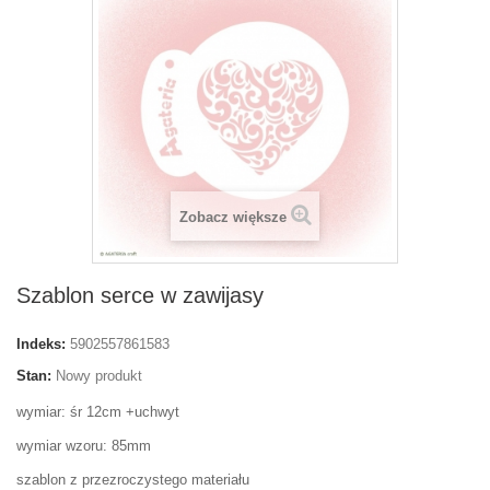
Zobacz większe
Szablon serce w zawijasy
Indeks:
5902557861583
Stan:
Nowy produkt
wymiar: śr 12cm +uchwyt
wymiar wzoru: 85mm
szablon z przezroczystego materiału