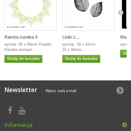
Ramka rozetka 4
Listki z...
Maska
wymiar: 80 x 80mm Projekt:
wymiar: 29 x 42mm
wymia
Klaudia stempel...
31 x 40mm...
Dod
Dodaj do koszyka
Dodaj do koszyka
Newsletter
Informacja