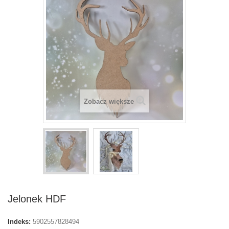
Zobacz większe
Jelonek HDF
Indeks:
5902557828494