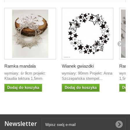
Ramka mandala
Wianek gwiazdki
Ramk
wymiary: śr 9cm projekt:
wymiary: 90mm Projekt: Anna
wymia
Klaudia tektura 1,5mm
Szczepańska stempel...
1,5m
Dodaj do koszyka
Dodaj do koszyka
Dod
Newsletter