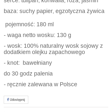
serce: tulipan, konwalia, róża, jaśmin
baza: suchy papier, egzotyczna żywica
pojemność: 180 ml
- waga netto wosku: 130 g
- wosk: 100% naturalny wosk sojowy z
dodatkiem olejku zapachowego
- knot: bawełniany
do 30 godz palenia
- ręcznie zalewana w Polsce
Udostępnij