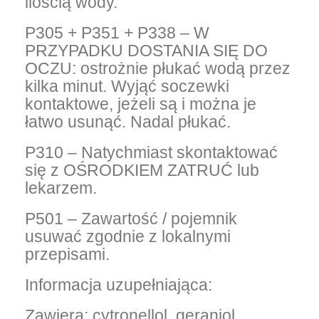
ilością wody.
P305 + P351 + P338 – W
PRZYPADKU DOSTANIA SIĘ DO
OCZU: ostrożnie płukać wodą przez
kilka minut. Wyjąć soczewki
kontaktowe, jeżeli są i można je
łatwo usunąć. Nadal płukać.
P310 – Natychmiast skontaktować
się z OŚRODKIEM ZATRUĆ lub
lekarzem.
P501 – Zawartość / pojemnik
usuwać zgodnie z lokalnymi
przepisami.
Informacja uzupełniająca:
Zawiera: cytronellol, geraniol,