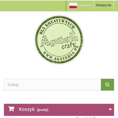
Zaloguj się
Polski
Koszyk
(pusty)