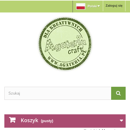
Zaloguj się
Polski
Koszyk
(pusty)