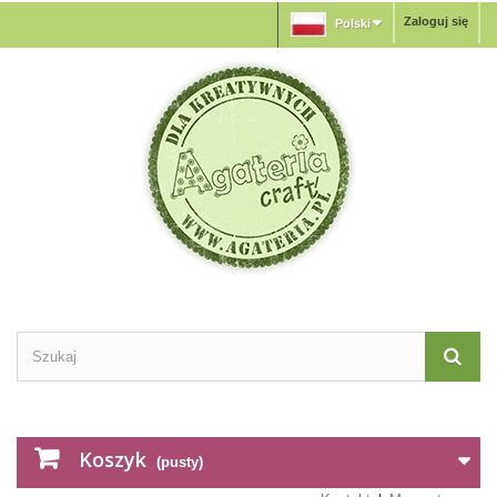
Zaloguj się
Polski
Koszyk
(pusty)