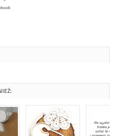
ebook
IEŻ: