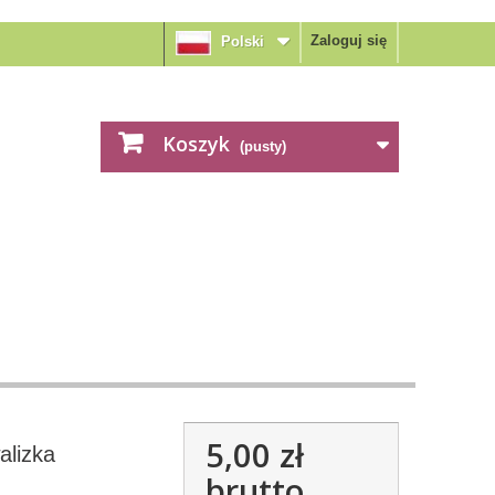
Zaloguj się
Polski
Koszyk
(pusty)
5,00 zł
alizka
brutto