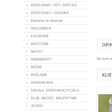
DZIEŃ MAMY, TATY, DZIECKA
DZIEŃ BABCI I DZIADKA
Elementy do albumów
HALLOWEEN
KUCHENNE
OPI
MUZYCZNE
NAPISY
Na razie n
ORNAMENTY
RÓŻNE
KLI
ROŚLINNE
SHADOW BOX
SZKOŁA, DZIEŃ NAUCZYCIELA
ŚLUB, MIŁOŚĆ, WALENTYNKI
JESIEŃ