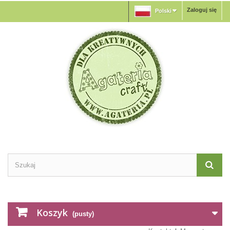
Zaloguj się
Polski
Koszyk
(pusty)