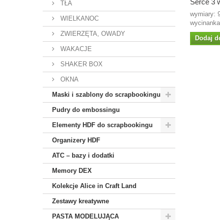
Serce 3 
TŁA
wymiary: 
WIELKANOC
wycinanka
ZWIERZĘTA, OWADY
Dodaj d
WAKACJE
SHAKER BOX
OKNA
Maski i szablony do scrapbookingu
Pudry do embossingu
Elementy HDF do scrapbookingu
Organizery HDF
ATC – bazy i dodatki
Memory DEX
Kolekcje Alice in Craft Land
Zestawy kreatywne
PASTA MODELUJĄCA