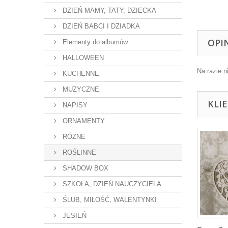
DZIEŃ MAMY, TATY, DZIECKA
DZIEŃ BABCI I DZIADKA
OPI
Elementy do albumów
HALLOWEEN
Na razie n
KUCHENNE
MUZYCZNE
KLI
NAPISY
ORNAMENTY
RÓŻNE
ROŚLINNE
SHADOW BOX
SZKOŁA, DZIEŃ NAUCZYCIELA
ŚLUB, MIŁOŚĆ, WALENTYNKI
JESIEŃ