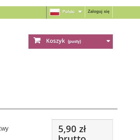
Zaloguj się
Polski
Koszyk
(pusty)
5,90 zł
twy
brutto