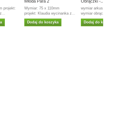
Młoda Para 2
Obrączki -...
 projekt:
Wymiar: 75 x 110mm
wymiar arkusza: 90x 97mm
z...
projekt: Klaudia wycinanka z...
wymiar obrączek :...
ka
Dodaj do koszyka
Dodaj do koszyka