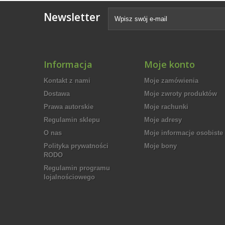
Newsletter
Informacja
Moje konto
Kontakt z nami
Moje zamówienia
Dostawa
Moje zwroty produktów
Prawa autorskie
Moje rachunki
Regulamin sklepu
Moje adresy
O nas
Moje informacje osobiste
Polityka prywatności
Moje bony
RODO
Regulamin programu
lojalnościowego