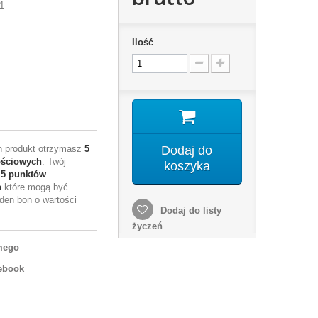
1
Ilość
en produkt otrzymasz
5
Dodaj do
ościowych
. Twój
koszyka
e
5
punktów
h
które mogą być
den bon o wartości
Dodaj do listy
życzeń
mego
ebook