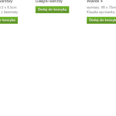
warstwy
Gałązki wierzby
Wianek 4
9,5 x 8,5cm
wymiary: 88 x 75mm
Dodaj do koszyka
 z beermaty
Klaudia wycinanka 
o koszyka
Dodaj do koszy