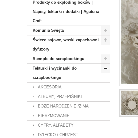
Produkty do exploding boxów |
Napisy, tekturki i dodatki | Agateria
Craft
Komunia Święta
Świece sojowe, woski zapachowe i
dyfuzory
Stemple do scrapbookingu
Tekturki i wycinanki do
scrapbookingu
AKCESORIA
ALBUMY, PRZEPIŚNIKI
BOŻE NARODZENIE /ZIMA
BIERZMOWANIE
CYFRY, ALFABETY
DZIECKO / CHRZEST