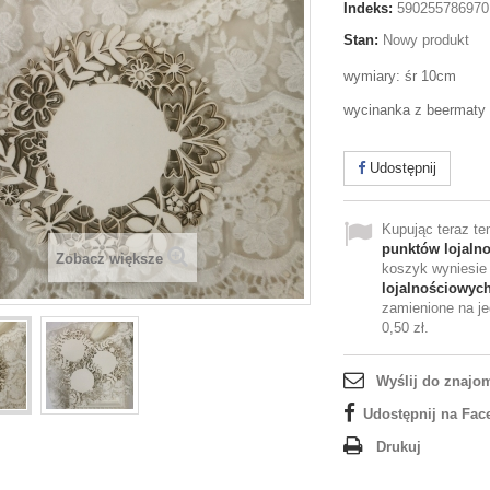
Indeks:
590255786970
Stan:
Nowy produkt
wymiary: śr 10cm
wycinanka z beermaty
Udostępnij
Kupując teraz t
punktów lojaln
Zobacz większe
koszyk wyniesi
lojalnościowyc
zamienione na je
0,50 zł
.
Wyślij do znajo
Udostępnij na Fac
Drukuj