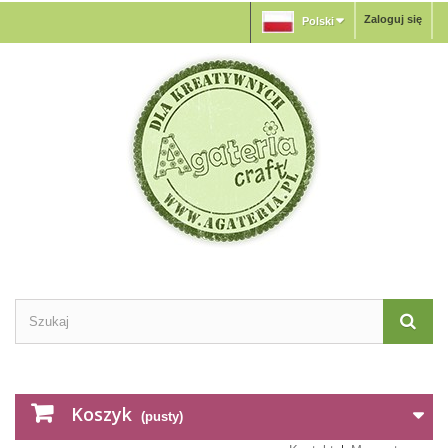
Zaloguj się
Polski
Koszyk
(pusty)