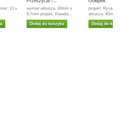
Przeszycia -...
Gołąbek
miar: 13 x
wymiar arkusza: 40mm x
projekt: Rysa wymiary
8,7mm projekt: Klaudia...
arkusza: 45mm x 80mm
ka
Dodaj do koszyka
Dodaj do koszyka