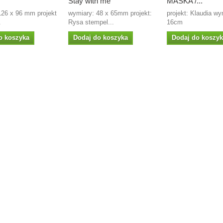
Stay with me
MASKA /...
126 x 96 mm projekt
wymiary: 48 x 65mm projekt:
projekt: Klaudia wy
.
Rysa stempel...
16cm
o koszyka
Dodaj do koszyka
Dodaj do koszy