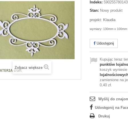
Indeks:
590255780143
Stan:
Nowy produkt
projekt: Klaudia
wymiary: 130mm x 100mm
Udostępnij
Kupując teraz t
punktów lojaln
Zobacz większe
koszyk wyniesi
lojalnościowyc
zamienione na je
0,40 zł
.
Wyślij do znajo
Udostępnij na Fac
Drukuj