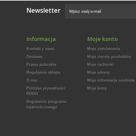
Newsletter
Informacja
Moje konto
Kontakt z nami
Moje zamówienia
Dostawa
Moje zwroty produktów
Prawa autorskie
Moje rachunki
Regulamin sklepu
Moje adresy
O nas
Moje informacje osobiste
Polityka prywatności
Moje bony
RODO
Regulamin programu
lojalnościowego