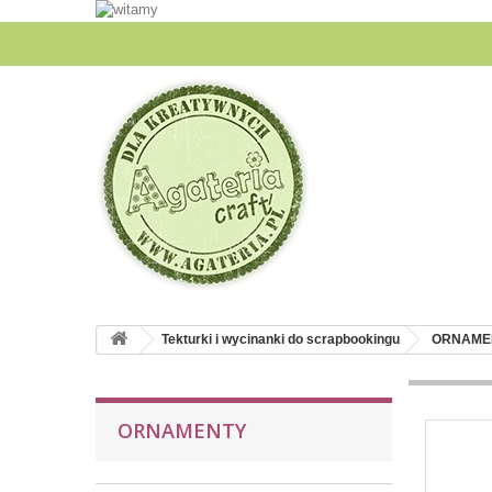
Tekturki i wycinanki do scrapbookingu
ORNAME
ORNAMENTY