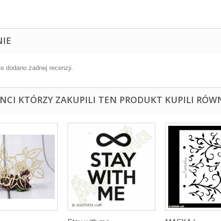
NIE
ie dodano żadnej recenzji.
ENCI KTÓRZY ZAKUPILI TEN PRODUKT KUPILI RÓWN