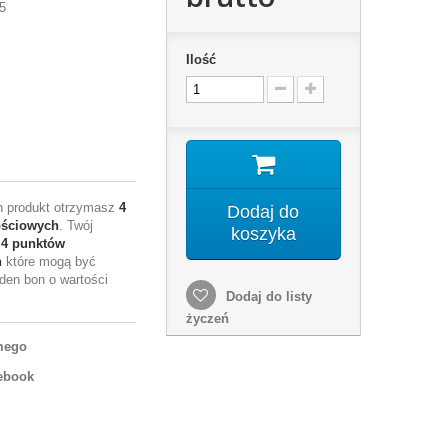
5
Ilość
en produkt otrzymasz
4
Dodaj do
ościowych
. Twój
koszyka
e
4
punktów
h
które mogą być
den bon o wartości
Dodaj do listy
życzeń
mego
ebook