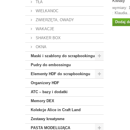
Kwiaty
TŁA
wymiary: 
WIELKANOC
: Klaudia..
ZWIERZĘTA, OWADY
Dodaj d
WAKACJE
SHAKER BOX
OKNA
Maski i szablony do scrapbookingu
Pudry do embossingu
Elementy HDF do scrapbookingu
Organizery HDF
ATC – bazy i dodatki
Memory DEX
Kolekcje Alice in Craft Land
Zestawy kreatywne
PASTA MODELUJĄCA