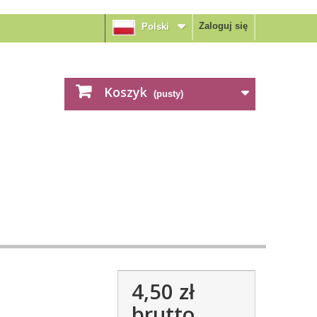
Zaloguj się
Polski
Koszyk
(pusty)
4,50 zł
brutto