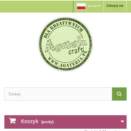
Zaloguj się
Polski
Koszyk
(pusty)