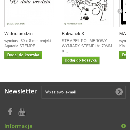
W dniu urodzin
Bałwanek 3
MASK
wymiary: 60 x 8 mm projekt:
STEMPEL POLIMEROWY
wymiar
Agateria STEMPEL...
WYMIARY STEMPLA: 70MM
Klaudi
X...
Dodaj do koszyka
Dod
Dodaj do koszyka
Newsletter
Informacja