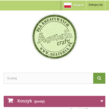
Zaloguj się
Polski
Koszyk
(pusty)