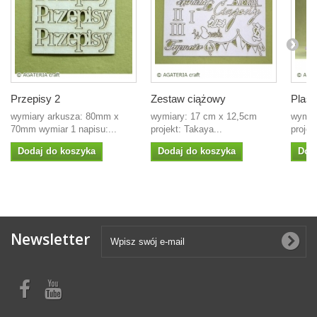
Przepisy 2
Zestaw ciążowy
Plast
wymiary arkusza: 80mm x
wymiary: 17 cm x 12,5cm
wymia
70mm wymiar 1 napisu:...
projekt: Takaya...
projek
Dodaj do koszyka
Dodaj do koszyka
Dod
Newsletter