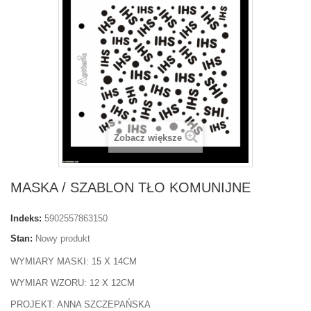
Zobacz większe
MASKA / SZABLON TŁO KOMUNIJNE
Indeks:
5902557863150
Stan:
Nowy produkt
WYMIARY MASKI: 15 X 14CM
WYMIAR WZORU: 12 X 12CM
PROJEKT: ANNA SZCZEPAŃSKA