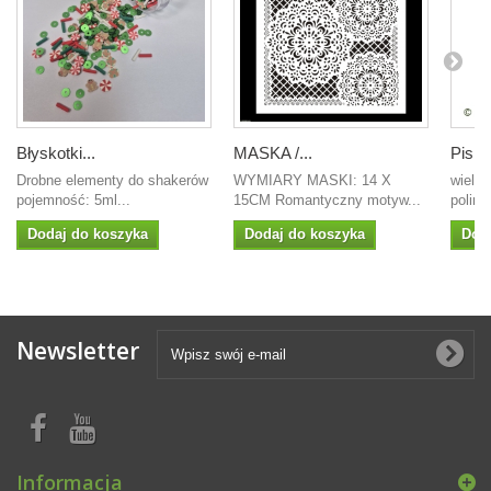
Błyskotki...
MASKA /...
Pismo
Drobne elementy do shakerów
WYMIARY MASKI: 14 X
wielk
pojemność: 5ml...
15CM Romantyczny motyw...
polim
Dodaj do koszyka
Dodaj do koszyka
Dod
Newsletter
Informacja