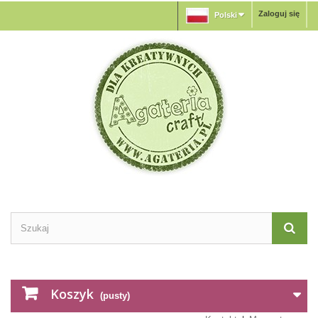
Zaloguj się
Polski
Koszyk
(pusty)