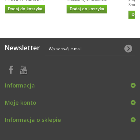
3mm
Dodaj do koszyka
Dodaj do koszyka
Dod
Newsletter
Informacja
Moje konto
Informacja o sklepie