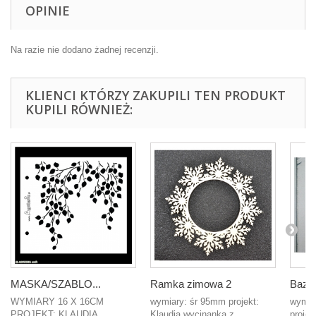
OPINIE
Na razie nie dodano żadnej recenzji.
KLIENCI KTÓRZY ZAKUPILI TEN PRODUKT
KUPILI RÓWNIEŻ:
MASKA/SZABLO...
Ramka zimowa 2
Baza 
WYMIARY 16 X 16CM
wymiary: śr 95mm projekt:
wymia
PROJEKT: KLAUDIA
Klaudia wycinanka z...
proje