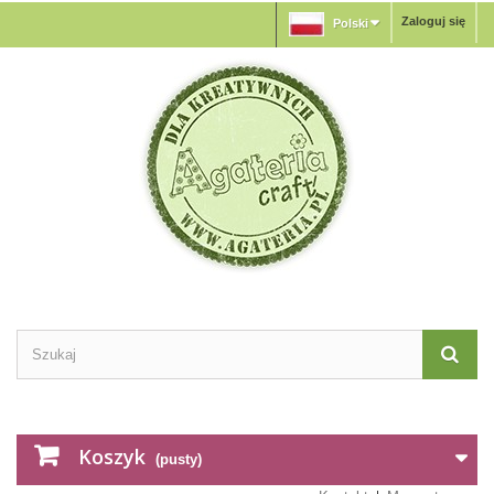
Zaloguj się
Polski
Koszyk
(pusty)