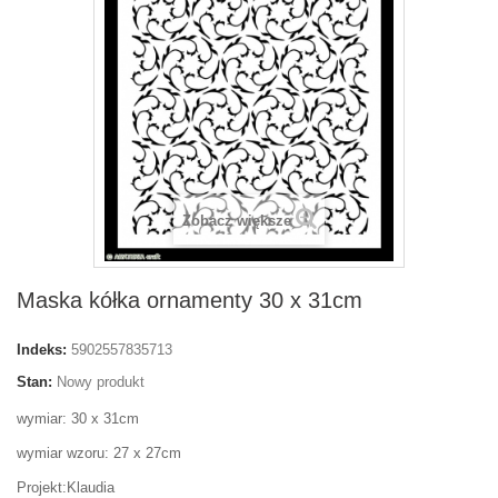
Zobacz większe
Maska kółka ornamenty 30 x 31cm
Indeks:
5902557835713
Stan:
Nowy produkt
wymiar: 30 x 31cm
wymiar wzoru: 27 x 27cm
Projekt:Klaudia