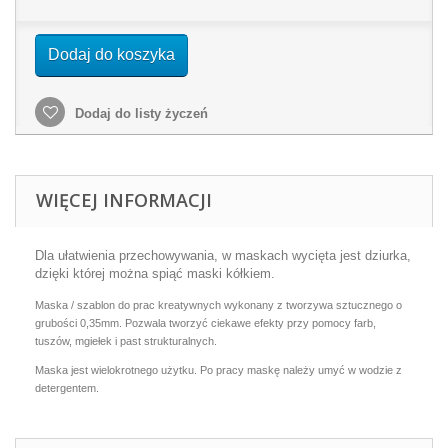
Dodaj do koszyka
Dodaj do listy życzeń
WIĘCEJ INFORMACJI
Dla ułatwienia przechowywania, w maskach wycięta jest dziurka,
dzięki której można spiąć maski kółkiem.
Maska / szablon do prac kreatywnych wykonany z tworzywa sztucznego o
grubości 0,35mm. Pozwala tworzyć ciekawe efekty przy pomocy farb,
tuszów, mgiełek i past strukturalnych.
Maska jest wielokrotnego użytku. Po pracy maskę należy umyć w wodzie z
detergentem.