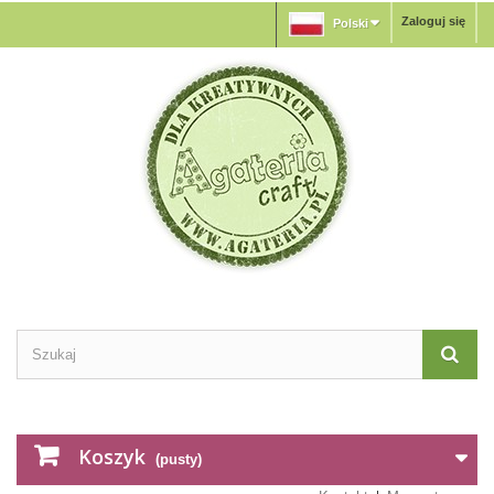
Zaloguj się
Polski
Koszyk
(pusty)