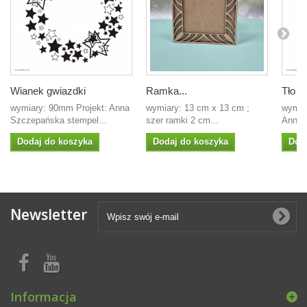
Wianek gwiazdki
Ramka...
Tło n
wymiary: 90mm Projekt: Anna
wymiary: 13 cm x 13 cm ;
wymia
Szczepańska stempel...
szer ramki 2 cm...
Anna 
Dodaj do koszyka
Dodaj do koszyka
Dod
Newsletter
Informacja