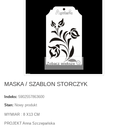
Zobacz większe
MASKA / SZABLON STORCZYK
Indeks:
5902557863600
Stan:
Nowy produkt
WYMIAR : 8 X13 CM
PROJEKT Anna Szczepańska