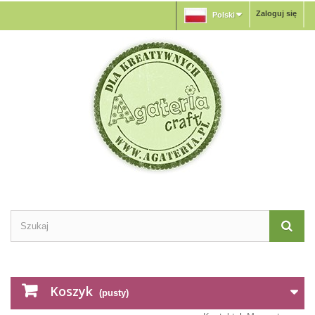
Zaloguj się
Polski
Koszyk
(pusty)