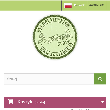
Zaloguj się
Polski
Koszyk
(pusty)