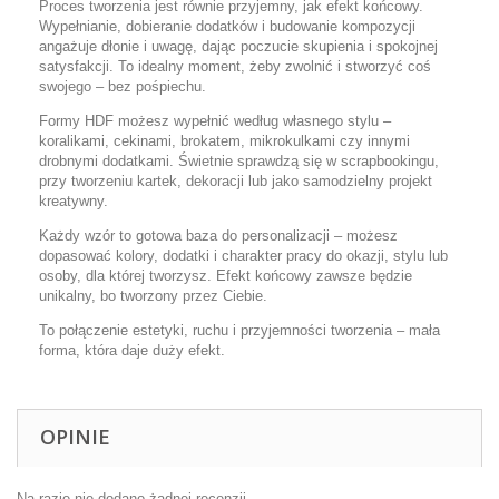
Proces tworzenia jest równie przyjemny, jak efekt końcowy.
Wypełnianie, dobieranie dodatków i budowanie kompozycji
angażuje dłonie i uwagę, dając poczucie skupienia i spokojnej
satysfakcji. To idealny moment, żeby zwolnić i stworzyć coś
swojego – bez pośpiechu.
Formy HDF możesz wypełnić według własnego stylu –
koralikami, cekinami, brokatem, mikrokulkami czy innymi
drobnymi dodatkami. Świetnie sprawdzą się w scrapbookingu,
przy tworzeniu kartek, dekoracji lub jako samodzielny projekt
kreatywny.
Każdy wzór to gotowa baza do personalizacji – możesz
dopasować kolory, dodatki i charakter pracy do okazji, stylu lub
osoby, dla której tworzysz. Efekt końcowy zawsze będzie
unikalny, bo tworzony przez Ciebie.
To połączenie estetyki, ruchu i przyjemności tworzenia – mała
forma, która daje duży efekt.
OPINIE
Na razie nie dodano żadnej recenzji.