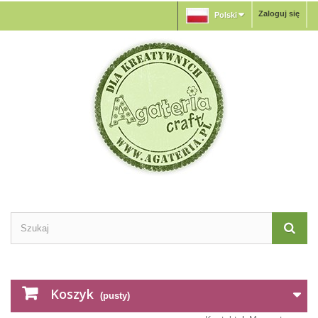
Zaloguj się
Polski
Koszyk
(pusty)