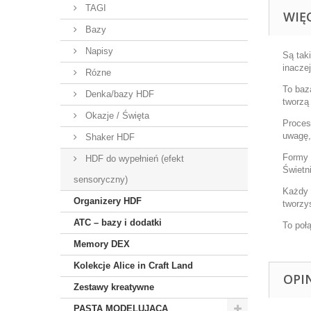
TAGI
WIĘ
Bazy
Napisy
Są tak
inacze
Rózne
To baz
Denka/bazy HDF
tworzą
Okazje / Święta
Proces
uwagę,
Shaker HDF
Formy 
HDF do wypełnień (efekt
Świetn
sensoryczny)
Każdy 
Organizery HDF
tworzy
ATC – bazy i dodatki
To połą
Memory DEX
Kolekcje Alice in Craft Land
OPI
Zestawy kreatywne
PASTA MODELUJĄCA