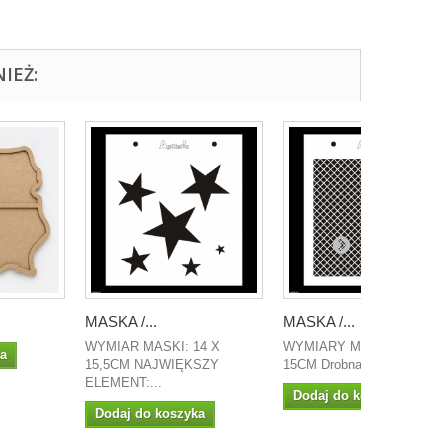
IEŻ:
MASKA /...
MASKA /...
WYMIAR MASKI: 14 X
WYMIARY MASKI: 14 X
ka
15,5CM NAJWIĘKSZY
15CM Drobna, regularna...
ELEMENT:...
Dodaj do koszyka
Dodaj do koszyka