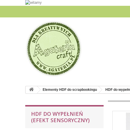
Elementy HDF do scrapbookingu
HDF do wypełn
HDF DO WYPEŁNIEŃ
(EFEKT SENSORYCZNY)