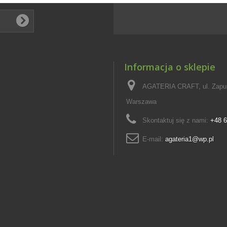
Informacja o sklepie
AGATERIA CRAFT, ul. Zapus
Warszawa
Skontaktuj się z nami:
+48 6
E-mail:
agateria1@wp.pl