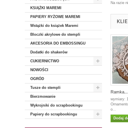
Na razie n
KSIĄŻKI MAREMI
PAPIERY RYŻOWE MAREMI
KLI
Wstążki do książek Maremi
Bloczki akrylowe do stempli
AKCESORIA DO EMBOSSINGU
Dodatki do shakerów
CUKIERNICTWO
NOWOŚCI
OGRÓD
Tusze do stempli
Ramka...
Bierzmowanie
wymiary:
Ornamento
Wykrojniki do scrapbookingu
o...
Papiery do scrapbookingu
Dodaj d