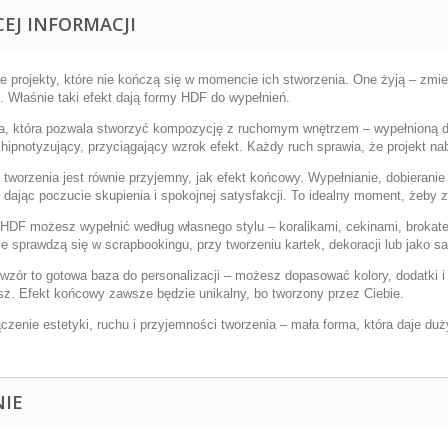
CEJ INFORMACJI
ie projekty, które nie kończą się w momencie ich stworzenia. One żyją – zmi
j. Właśnie taki efekt dają formy HDF do wypełnień.
a, która pozwala stworzyć kompozycję z ruchomym wnętrzem – wypełnioną dro
 hipnotyzujący, przyciągający wzrok efekt. Każdy ruch sprawia, że projekt na
 tworzenia jest równie przyjemny, jak efekt końcowy. Wypełnianie, dobierani
 dając poczucie skupienia i spokojnej satysfakcji. To idealny moment, żeby 
HDF możesz wypełnić według własnego stylu – koralikami, cekinami, brokat
ie sprawdzą się w scrapbookingu, przy tworzeniu kartek, dekoracji lub jako s
wzór to gotowa baza do personalizacji – możesz dopasować kolory, dodatki i ch
sz. Efekt końcowy zawsze będzie unikalny, bo tworzony przez Ciebie.
czenie estetyki, ruchu i przyjemności tworzenia – mała forma, która daje duż
NIE