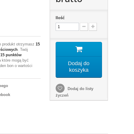
Ilość
en produkt otrzymasz
15
ościowych
. Twój
e
15
punktów
h
które mogą być
Dodaj do
den bon o wartości
koszyka
mego
Dodaj do listy
ebook
życzeń