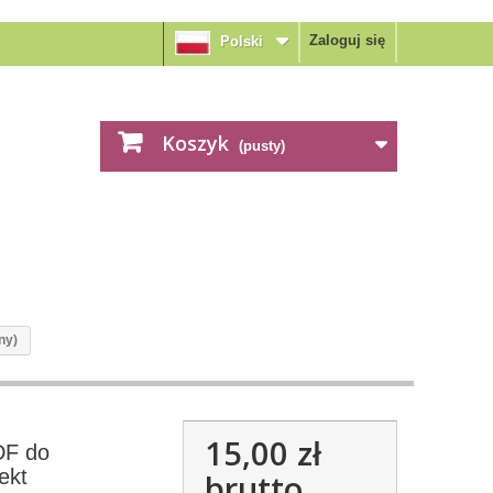
Zaloguj się
Polski
Koszyk
(pusty)
ny)
15,00 zł
DF do
ekt
brutto