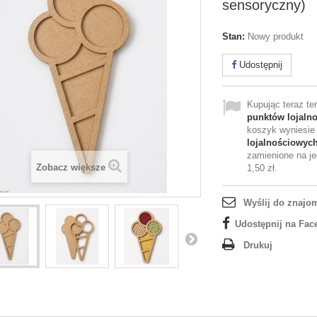
sensoryczny)
Stan:
Nowy produkt
Udostępnij
Kupując teraz t
punktów lojaln
koszyk wyniesi
lojalnościowyc
zamienione na je
Zobacz większe
1,50 zł
.
Wyślij do znajo
Udostępnij na Fac
Drukuj