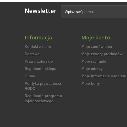
Newsletter
Informacja
Moje konto
Kontakt z nami
Moje zamówienia
Dostawa
Moje zwroty produktów
Prawa autorskie
Moje rachunki
Regulamin sklepu
Moje adresy
O nas
Moje informacje osobiste
Polityka prywatności
Moje bony
RODO
Regulamin programu
lojalnościowego