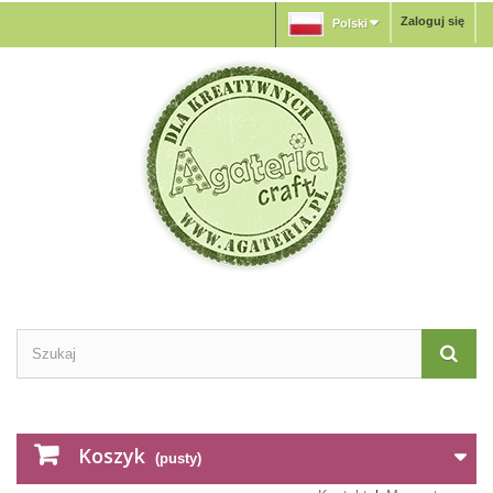
Zaloguj się
Polski
Koszyk
(pusty)