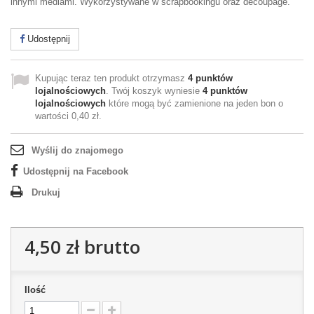
innymi mediami. Wykorzystywane w scrapbookingu oraz decoupage.
Udostępnij
Kupując teraz ten produkt otrzymasz
4
punktów
lojalnościowych
. Twój koszyk wyniesie
4
punktów
lojalnościowych
które mogą być zamienione na jeden bon o
wartości
0,40 zł
.
Wyślij do znajomego
Udostępnij na Facebook
Drukuj
4,50 zł
brutto
Ilość