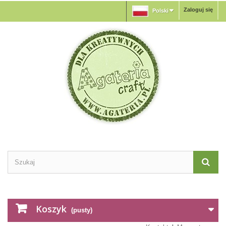
Zaloguj się
Polski
Koszyk
(pusty)