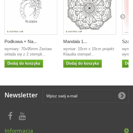
Podkowa + Na...
Mandala 1...
Szabl
wymiary: 70x95mm Zestaw
wymiar: 10cm x 10cm projekt:
wymia
składa się z 2 stempli...
Klaudia stempel...
wymiar
Dodaj do koszyka
Dodaj do koszyka
Dod
Newsletter
Informacja