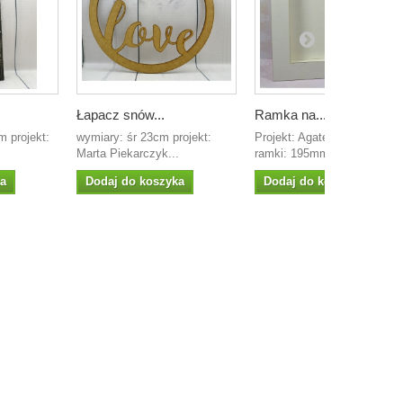
Łapacz snów...
Ramka na...
m projekt:
wymiary: śr 23cm projekt:
Projekt: Agateria wymiar
.
Marta Piekarczyk...
ramki: 195mm x 195mm...
ka
Dodaj do koszyka
Dodaj do koszyka