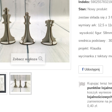
Indeks:
590255783219
Stan:
Nowy produkt
zestaw składa się z 3 f
wymiary ark: 12,5 x 1
wysokość figur: 58m
srednica podstawy : 
projekt: Klaudia
wycinanka z tektury mo
Zobacz większe
Udostępnij
Kupując teraz t
punktów lojaln
koszyk wyniesi
lojalnościowyc
zamienione na je
0,40 zł
.