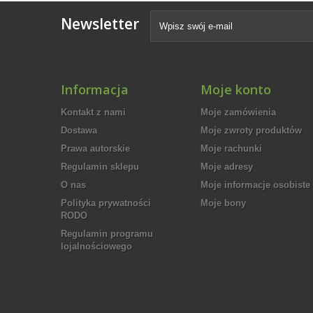
Newsletter
Informacja
Moje konto
Kontakt z nami
Moje zamówienia
Dostawa
Moje zwroty produktów
Prawa autorskie
Moje rachunki
Regulamin sklepu
Moje adresy
O nas
Moje informacje osobiste
Polityka prywatności
Moje bony
RODO
Regulamin programu
lojalnościowego