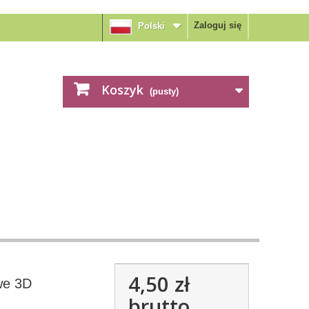
Zaloguj się
Polski
Koszyk
(pusty)
4,50 zł
we 3D
brutto