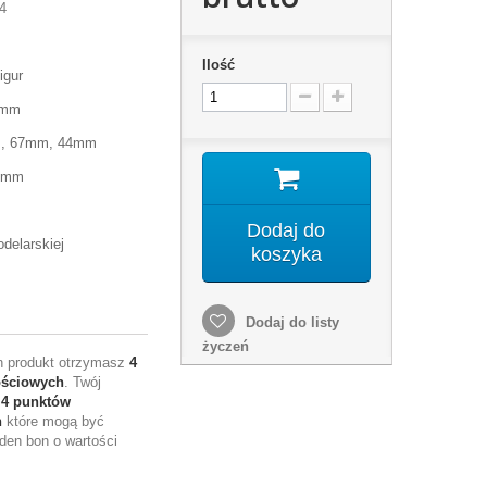
4
Ilość
igur
1mm
m, 67mm, 44mm
30mm
Dodaj do
delarskiej
koszyka
Dodaj do listy
życzeń
en produkt otrzymasz
4
ościowych
. Twój
e
4
punktów
h
które mogą być
den bon o wartości