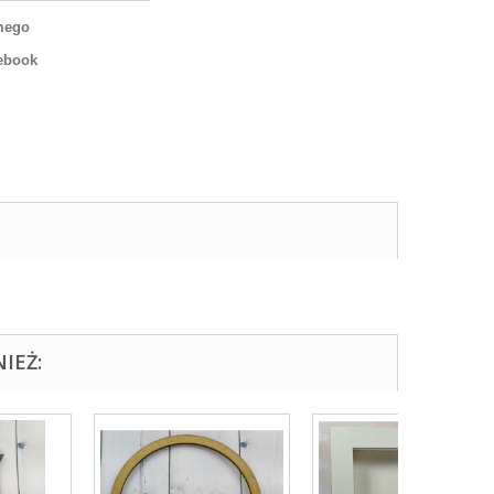
mego
ebook
IEŻ: