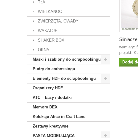
TŁA
WIELKANOC
ZWIERZĘTA, OWADY
WAKACJE
Śliniaczek
SHAKER BOX
wymiary:
OKNA
projekt: K
Maski i szablony do scrapbookingu
Dodaj d
Pudry do embossingu
Elementy HDF do scrapbookingu
Organizery HDF
ATC – bazy i dodatki
Memory DEX
Kolekcje Alice in Craft Land
Zestawy kreatywne
PASTA MODELUJĄCA