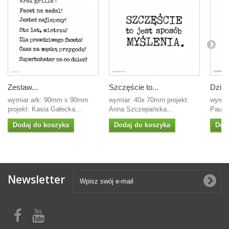
Zestaw...
Szczęście to...
Dziad
wymiar ark: 90mm x 90mm
wymiar: 40x 70mm projekt:
wymia
projekt: Kasia Gałecka...
Anna Szczepańska...
Paulin
Dodaj do koszyka
Dodaj do koszyka
Dod
Newsletter