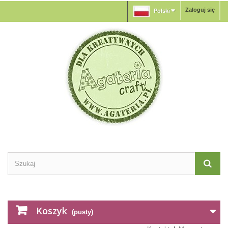
Zaloguj się
Polski
Koszyk
(pusty)