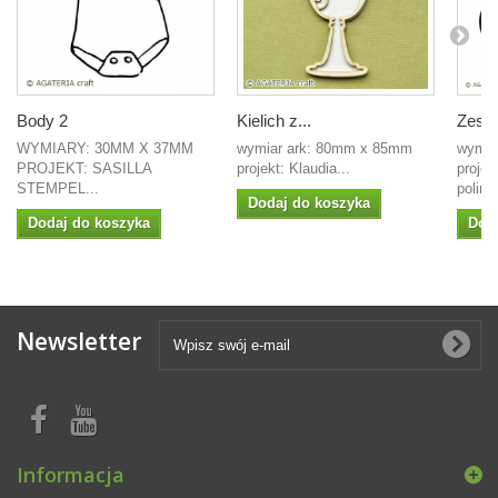
Body 2
Kielich z...
Zesta
WYMIARY: 30MM X 37MM
wymiar ark: 80mm x 85mm
wymia
PROJEKT: SASILLA
projekt: Klaudia...
projek
STEMPEL...
polim
Dodaj do koszyka
Dodaj do koszyka
Dod
Newsletter
Informacja