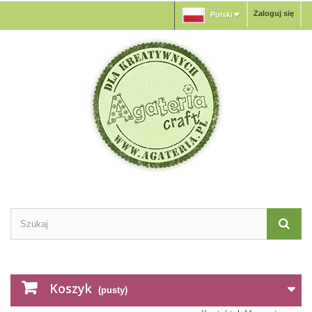
Zaloguj się
Polski
Koszyk
(pusty)