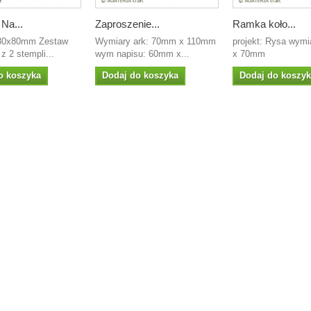
 Na...
Zaproszenie...
Ramka koło...
 80x80mm Zestaw
Wymiary ark: 70mm x 110mm
projekt: Rysa wym
 z 2 stempli...
wym napisu: 60mm x...
x 70mm
o koszyka
Dodaj do koszyka
Dodaj do koszy