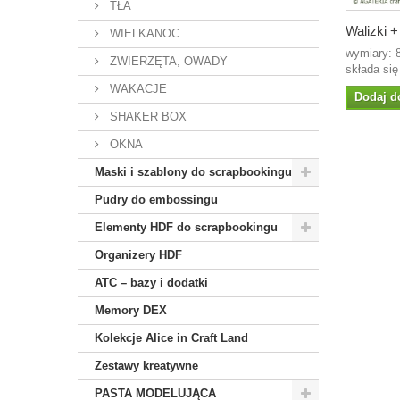
TŁA
Walizki +
WIELKANOC
wymiary:
ZWIERZĘTA, OWADY
składa się
WAKACJE
Dodaj d
SHAKER BOX
OKNA
Maski i szablony do scrapbookingu
Pudry do embossingu
Elementy HDF do scrapbookingu
Organizery HDF
ATC – bazy i dodatki
Memory DEX
Kolekcje Alice in Craft Land
Zestawy kreatywne
PASTA MODELUJĄCA