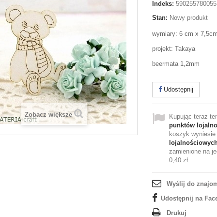
Indeks:
590255780055
Stan:
Nowy produkt
wymiary: 6 cm x 7,5c
projekt: Takaya
beermata 1,2mm
Udostępnij
Zobacz większe
Kupując teraz t
punktów lojaln
koszyk wyniesi
lojalnościowyc
zamienione na je
0,40 zł
.
Wyślij do znajo
Udostępnij na Fac
Drukuj