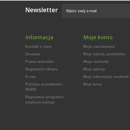
Newsletter
Informacja
Moje konto
Kontakt z nami
Moje zamówienia
Dostawa
Moje zwroty produktów
Prawa autorskie
Moje rachunki
Regulamin sklepu
Moje adresy
O nas
Moje informacje osobiste
Polityka prywatności
Moje bony
RODO
Regulamin programu
lojalnościowego