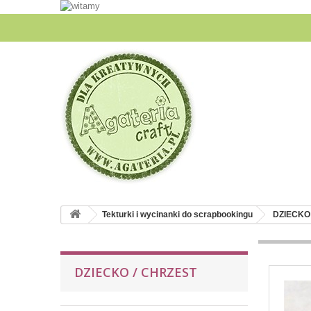
Tekturki i wycinanki do scrapbookingu
DZIECKO
DZIECKO / CHRZEST