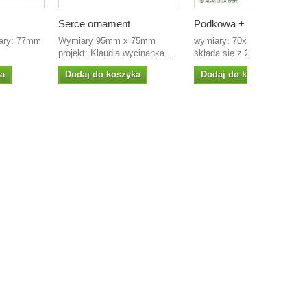
Serce ornament
Podkowa + Na...
iary: 77mm
Wymiary 95mm x 75mm
wymiary: 70x95mm Zestaw
projekt: Klaudia wycinanka...
składa się z 2 stempli...
ka
Dodaj do koszyka
Dodaj do koszyka