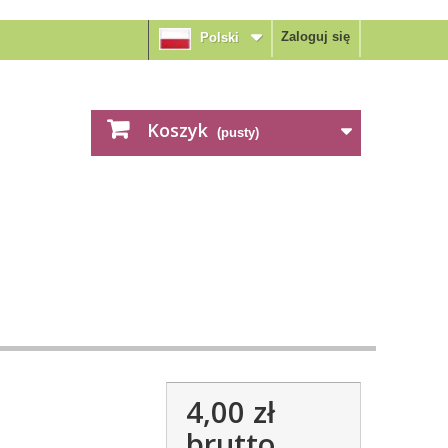
Zaloguj się
Polski
Koszyk
(pusty)
4,00 zł
brutto