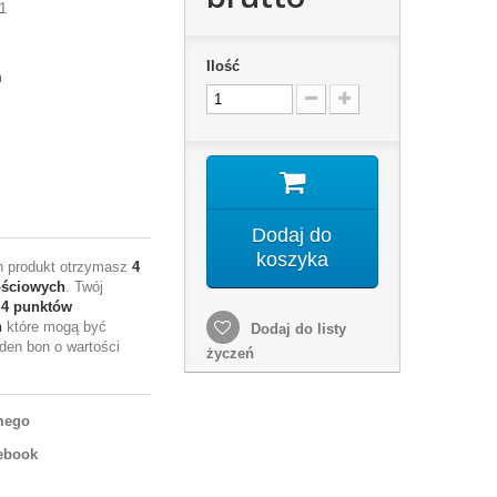
1
Ilość
m
Dodaj do
koszyka
en produkt otrzymasz
4
ościowych
. Twój
e
4
punktów
h
które mogą być
Dodaj do listy
den bon o wartości
życzeń
mego
ebook