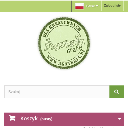
Zaloguj się
Polski
Koszyk
(pusty)