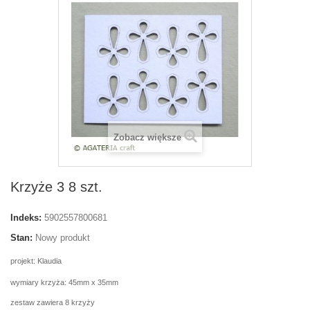
Zobacz większe
Krzyże 3 8 szt.
Indeks:
5902557800681
Stan:
Nowy produkt
projekt: Klaudia
wymiary krzyża: 45mm x 35mm
zestaw zawiera 8 krzyży