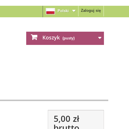
Zaloguj się
Polski
Koszyk
(pusty)
5,00 zł
brutto