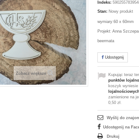
Indeks:
590255783954
Stan:
Nowy produkt
wymiary:60 x 60mm
Projekt: Anna Szczep
beermata
Udostępnij
Zobacz większe
Kupując teraz t
punktów lojaln
koszyk wyniesi
lojalnościowyc
zamienione na je
0,50 zł
.
Wyślij do znajo
Udostępnij na Fac
Drukuj