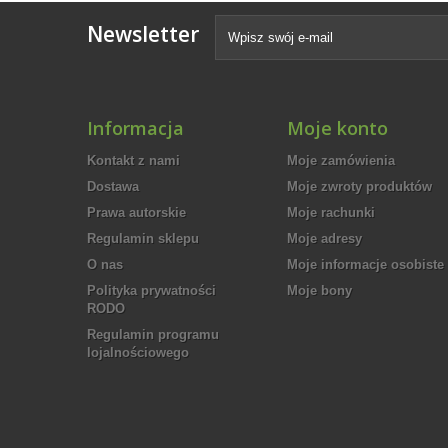
Newsletter
Informacja
Moje konto
Kontakt z nami
Moje zamówienia
Dostawa
Moje zwroty produktów
Prawa autorskie
Moje rachunki
Regulamin sklepu
Moje adresy
O nas
Moje informacje osobiste
Polityka prywatności
Moje bony
RODO
Regulamin programu
lojalnościowego