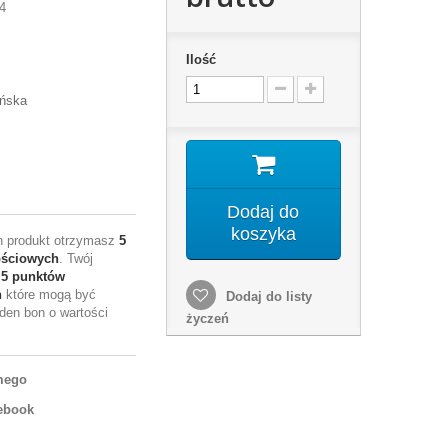
4
Ilość
ańska
Dodaj do
koszyka
en produkt otrzymasz
5
ościowych
. Twój
e
5
punktów
h
które mogą być
Dodaj do listy
den bon o wartości
życzeń
mego
ebook