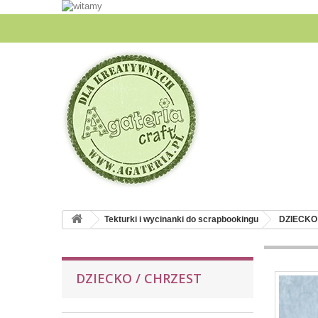
Tekturki i wycinanki do scrapbookingu
DZIECKO
DZIECKO / CHRZEST