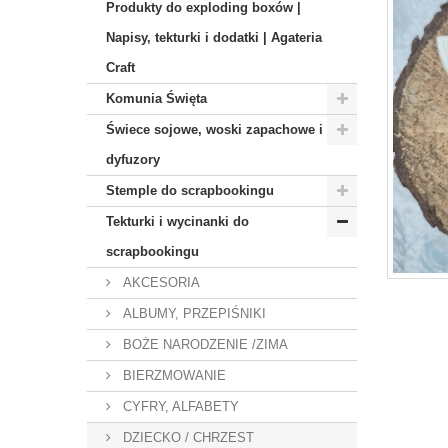
Produkty do exploding boxów |
Napisy, tekturki i dodatki | Agateria
Craft
Komunia Święta
Świece sojowe, woski zapachowe i
dyfuzory
Stemple do scrapbookingu
Tekturki i wycinanki do
scrapbookingu
AKCESORIA
ALBUMY, PRZEPIŚNIKI
BOŻE NARODZENIE /ZIMA
BIERZMOWANIE
CYFRY, ALFABETY
DZIECKO / CHRZEST