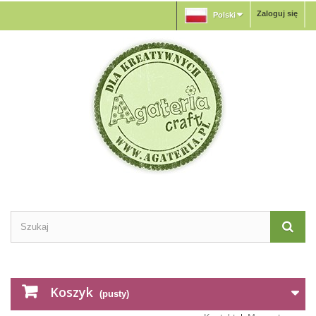
Zaloguj się
Polski
Koszyk
(pusty)