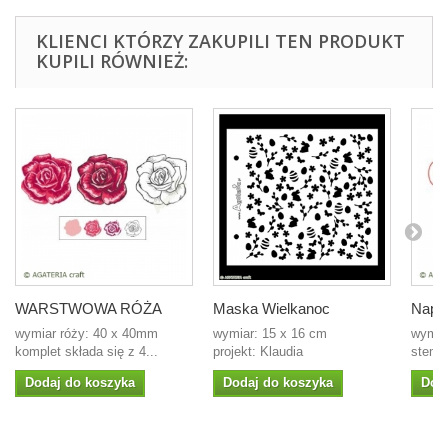
KLIENCI KTÓRZY ZAKUPILI TEN PRODUKT
KUPILI RÓWNIEŻ:
WARSTWOWA RÓŻA
Maska Wielkanoc
Napis
wymiar róży: 40 x 40mm
wymiar: 15 x 16 cm
wymia
komplet składa się z 4...
projekt: Klaudia
stempe
Dodaj do koszyka
Dodaj do koszyka
Dod