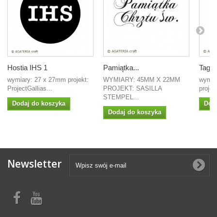
Hostia IHS 1
Pamiątka...
Tag ś
wymiary: 27 x 27mm projekt:
WYMIARY: 45MM X 22MM
wymia
ProjectGallias...
PROJEKT: SASILLA
projek
STEMPEL...
Dodaj do koszyka
Dod
Dodaj do koszyka
Newsletter