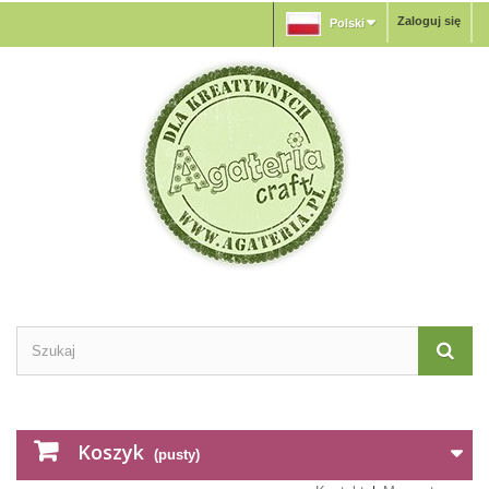
Zaloguj się
Polski
Koszyk
(pusty)