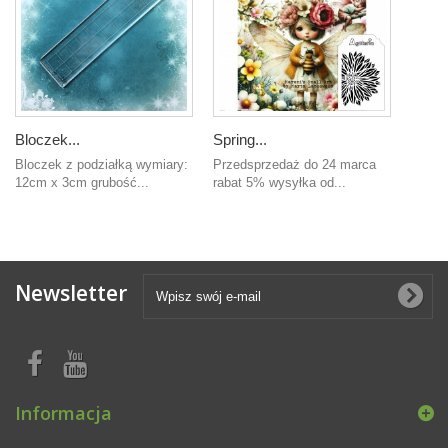
Bloczek...
Spring...
Bloczek z podziałką wymiary:
Przedsprzedaż do 24 marca
12cm x 3cm grubość...
rabat 5% wysyłka od...
Newsletter
Informacja