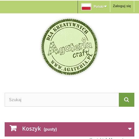
Zaloguj się
Polski
Koszyk
(pusty)