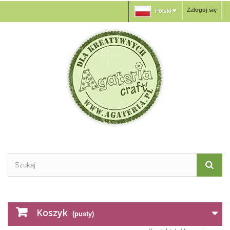
Zaloguj się
Polski
Koszyk
(pusty)