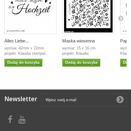
Alles Liebe...
Maska wiosenna
Papir
wymiar: 42mm x 22mm
wymiar: 15 x 16 cm
wymia
projekt: Klaudia stempel...
projekt: Klaudia
Klaudi
Dodaj do koszyka
Dodaj do koszyka
Dod
Newsletter