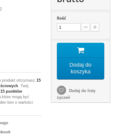
2
Ilość
Dodaj do
koszyka
en produkt otrzymasz
15
ościowych
. Twój
Dodaj do listy
e
15
punktów
h
które mogą być
życzeń
den bon o wartości
mego
ebook