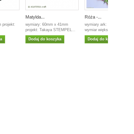
Matylda...
Róża -...
 projekt:
wymiary: 60mm x 41mm
wymiary ark: 11 x 6 cm
projekt: Takaya STEMPEL...
wymiar większego...
ka
Dodaj do koszyka
Dodaj do koszyka