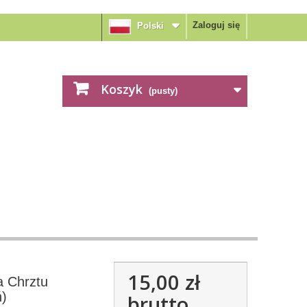
Zaloguj się
Polski
Koszyk
(pusty)
15,00 zł
a Chrztu
ń)
brutto