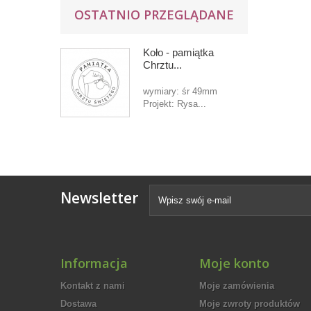
OSTATNIO PRZEGLĄDANE
Koło - pamiątka
Chrztu...
wymiary: śr 49mm
Projekt: Rysa...
Newsletter
Informacja
Moje konto
Kontakt z nami
Moje zamówienia
Dostawa
Moje zwroty produktów