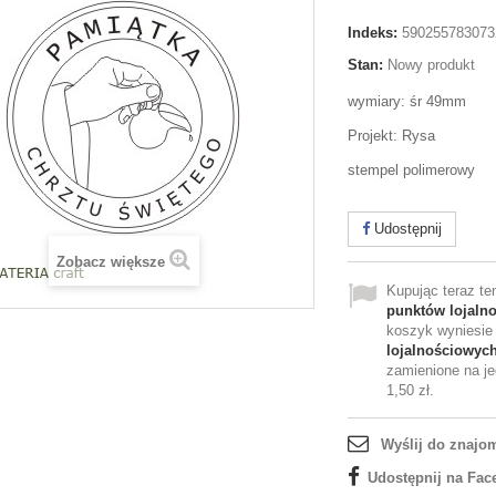
Indeks:
590255783073
Stan:
Nowy produkt
wymiary: śr 49mm
Projekt: Rysa
stempel polimerowy
Udostępnij
Zobacz większe
Kupując teraz t
punktów lojaln
koszyk wyniesi
lojalnościowyc
zamienione na je
1,50 zł
.
Wyślij do znajo
Udostępnij na Fac