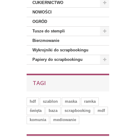
CUKIERNICTWO
NOWOŚCI
OGRÓD
Tusze do stempli
Bierzmowanie
Wykrojniki do scrapbookingu
Papiery do scrapbookingu
TAGI
hdf
szablon
maska
ramka
święta
baza
scrapbooking
mdf
komunia
mediowanie