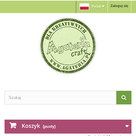
Zaloguj się
Polski
Koszyk
(pusty)