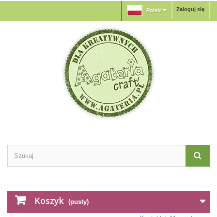
Zaloguj się
Polski
Koszyk
(pusty)