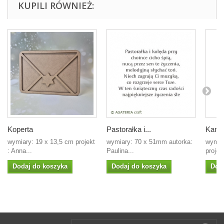
KUPILI RÓWNIEŻ:
Koperta
Pastorałka i...
Kamie
wymiary: 19 x 13,5 cm projekt
wymiary: 70 x 51mm autorka:
wymia
: Anna...
Paulina...
projek
Dodaj do koszyka
Dodaj do koszyka
Dod