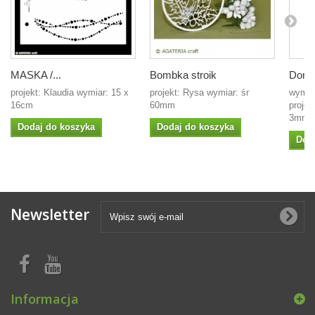
MASKA /...
Bombka stroik
Domek
projekt: Klaudia wymiar: 15 x
projekt: Rysa wymiar: śr
wymia
16cm
60mm
proje
3mm
Dodaj do koszyka
Dodaj do koszyka
Dod
Newsletter
Informacja