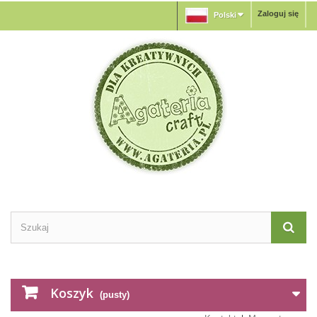
Zaloguj się
Polski
Koszyk
(pusty)