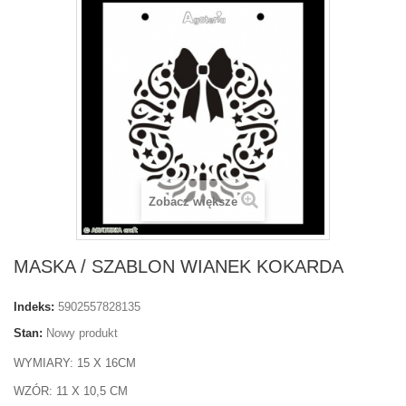
Zobacz większe
MASKA / SZABLON WIANEK KOKARDA
Indeks:
5902557828135
Stan:
Nowy produkt
WYMIARY: 15 X 16CM
WZÓR: 11 X 10,5 CM