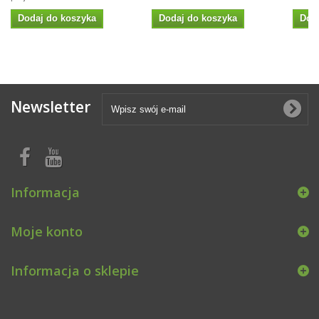
Dodaj do koszyka
Dodaj do koszyka
Dod
Newsletter
Informacja
Moje konto
Informacja o sklepie