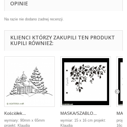
OPINIE
Na razie nie dodano żadnej recenzji.
KLIENCI KTÓRZY ZAKUPILI TEN PRODUKT
KUPILI RÓWNIEŻ:
Kościółek...
MASKA/SZABLO...
MASKA
wymiary: 90mm x 65mm
wymiar: 15 x 16 cm projekt:
projek
projekt: Klaudia
Klaudia
16cm