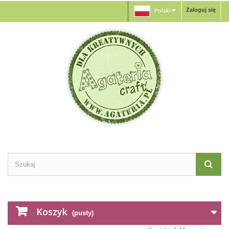
Zaloguj się
Polski
Koszyk
(pusty)