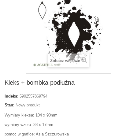
Zobacz większe
Kleks + bombka podłużna
Indeks:
5902557869794
Stan:
Nowy produkt
Wymiary kleksa: 104 x 90mm
wymiary wzoru: 38 x 17mm
pomoc w grafice: Asia Szczurowska