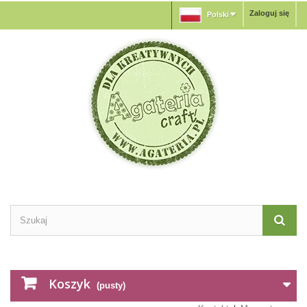
Zaloguj się
Polski
Koszyk
(pusty)