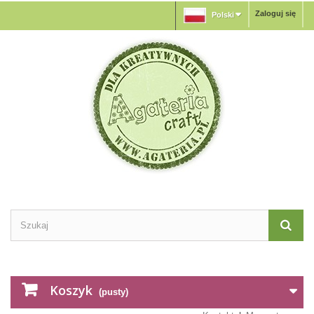
Zaloguj się
Polski
Koszyk
(pusty)