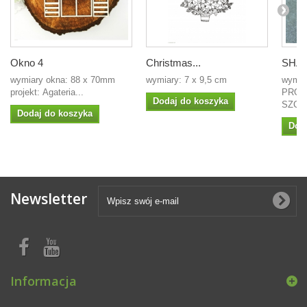
Okno 4
Christmas...
SHAK
wymiary okna: 88 x 70mm
wymiary: 7 x 9,5 cm
wymia
projekt: Agateria...
PROJ
Dodaj do koszyka
SZCZ
Dodaj do koszyka
Dod
Newsletter
Informacja