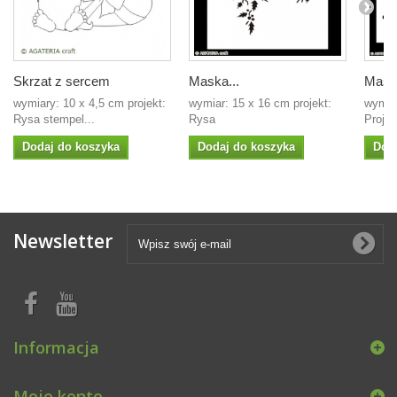
Skrzat z sercem
Maska...
Mask
wymiary: 10 x 4,5 cm projekt:
wymiar: 15 x 16 cm projekt:
wymia
Rysa stempel...
Rysa
Projek
Dodaj do koszyka
Dodaj do koszyka
Dod
Newsletter
Informacja
Moje konto