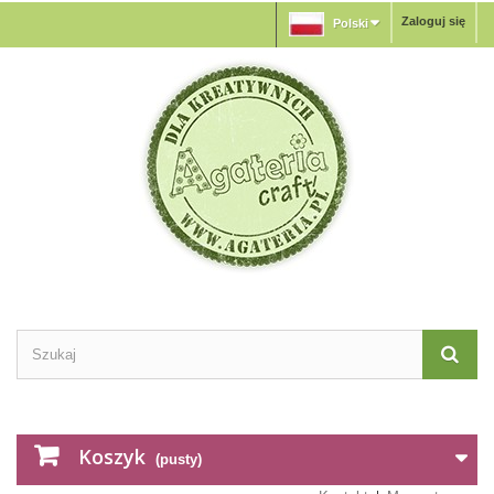
Zaloguj się
Polski
Koszyk
(pusty)