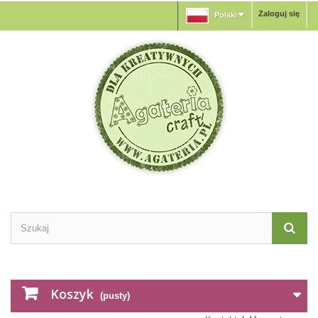
Zaloguj się
Polski
Koszyk
(pusty)