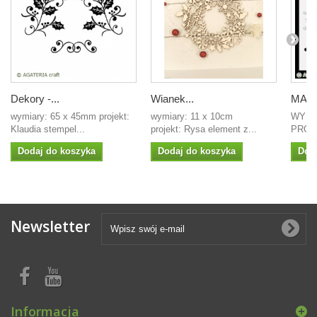
Dekory -...
Wianek...
MASKA
wymiary: 65 x 45mm projekt:
wymiary: 11 x 10cm
WYMIA
Klaudia stempel...
projekt: Rysa element z...
PROJ
Dodaj do koszyka
Dodaj do koszyka
Dod
Newsletter
Informacja