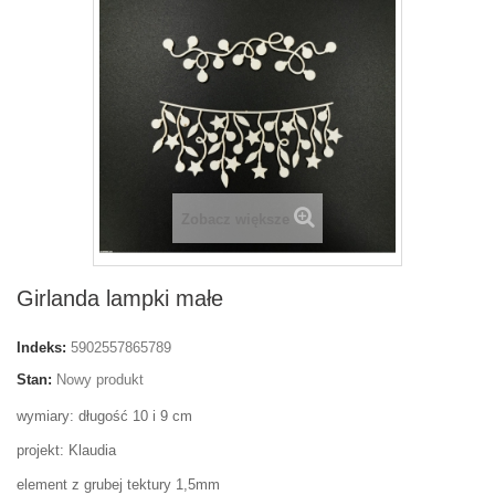
Zobacz większe
Girlanda lampki małe
Indeks:
5902557865789
Stan:
Nowy produkt
wymiary: długość 10 i 9 cm
projekt: Klaudia
element z grubej tektury 1,5mm