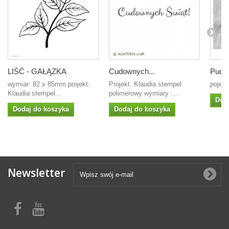
LIŚĆ - GAŁĄZKA
Cudownych...
Puder
wymiar: 82 x 85mm projekt:
Projekt: Klaudia stempel
pojem
Klaudia stempel...
polimerowy wymiary :...
Dod
Dodaj do koszyka
Dodaj do koszyka
Newsletter