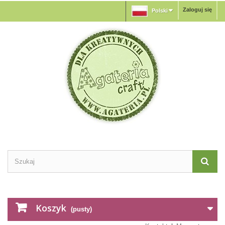
Zaloguj się
Polski
Koszyk
(pusty)