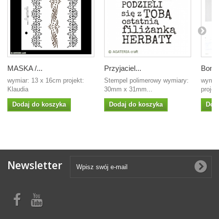
MASKA /...
Przyjaciel...
Bombk
wymiar: 13 x 16cm projekt:
Stempel polimerowy wymiary:
wymia
Klaudia
30mm x 31mm...
projek
Dodaj do koszyka
Dodaj do koszyka
Dod
Newsletter