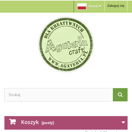
Zaloguj się
Polski
Koszyk
(pusty)