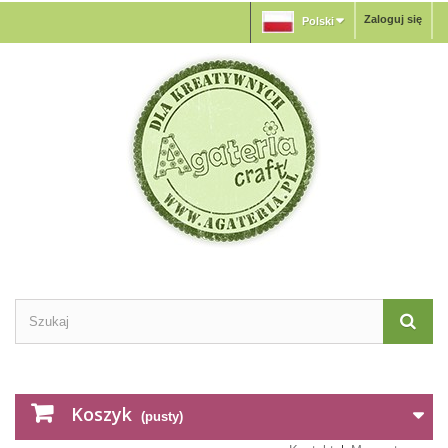
Zaloguj się
Polski
Koszyk
(pusty)