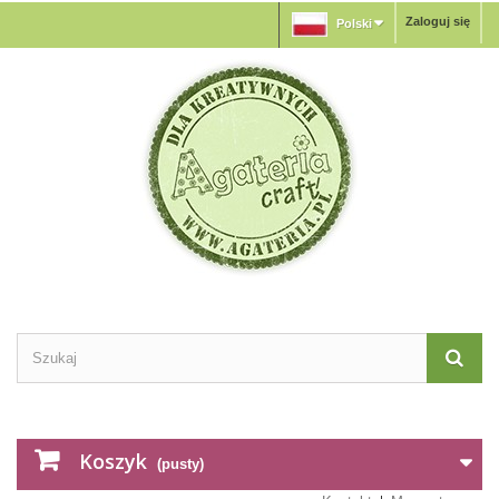
Zaloguj się
Polski
Koszyk
(pusty)