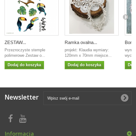
ZESTAW...
Ramka ovalna...
Bombk
Przezroczyste stemple
projekt: Klaudia wymiary:
wymia
polimerowe Zestaw o...
120mm x 70mm miejsce...
wycin
Dodaj do koszyka
Dodaj do koszyka
Dod
Newsletter
Informacja