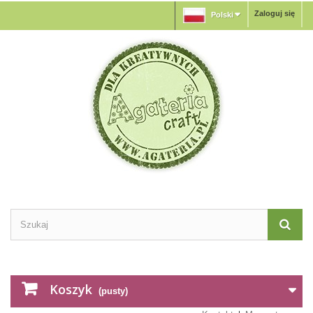
Zaloguj się
Polski
Koszyk
(pusty)