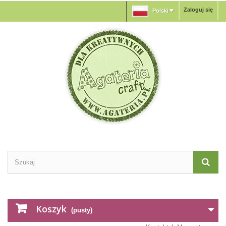
Zaloguj się
Polski
Koszyk
(pusty)