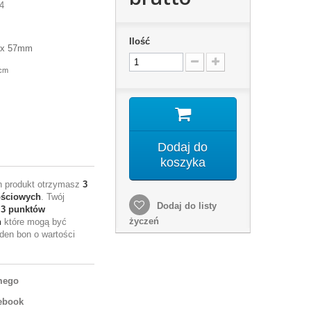
4
Ilość
m x 57mm
 cm
Dodaj do
koszyka
en produkt otrzymasz
3
ościowych
. Twój
Dodaj do listy
e
3
punktów
życzeń
h
które mogą być
den bon o wartości
mego
ebook