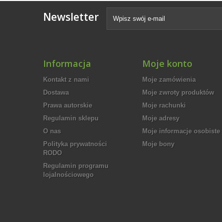
Newsletter
Informacja
Moje konto
Kontakt z nami
Moje zamówienia
Dostawa
Moje zwroty produktów
Prawa autorskie
Moje rachunki
Regulamin sklepu
Moje adresy
O nas
Moje informacje osobiste
Polityka prywatności
Moje bony
RODO
Regulamin programu
lojalnościowego