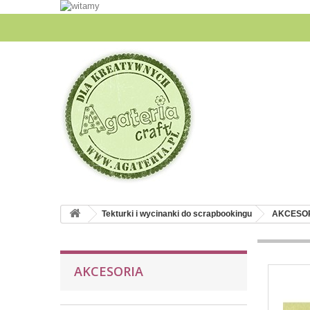
Tekturki i wycinanki do scrapbookingu
AKCESO
AKCESORIA