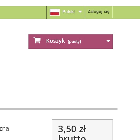
Zaloguj się
Polski
Koszyk
(pusty)
3,50 zł
czna
brutto