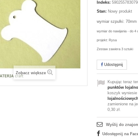
Indeks:
590255783079
Stan:
Nowy produkt
wymiar szpulki: 70m
wymiar do nawijania - do 4
projekt: Rysa
Zestaw zawiera 3 sztuki
Udostępnij
Zobacz większe
Kupując teraz t
punktów lojaln
koszyk wyniesi
lojalnościowyc
zamienione na je
0,30 zł
.
Wyślij do znajo
Udostępnij na Fac